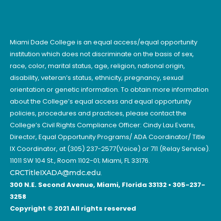
Miami Dade College is an equal access/equal opportunity
institution which does not discriminate on the basis of sex,
race, color, marital status, age, religion, national origin,
disability, veteran’s status, ethnicity, pregnancy, sexual
orientation or genetic information. To obtain more information
about the College’s equal access and equal opportunity
policies, procedures and practices, please contact the
College’s Civil Rights Compliance Officer: Cindy Lau Evans,
Director, Equal Opportunity Programs/ ADA Coordinator/ Title
IX Coordinator, at (305) 237-2577(Voice) or 711 (Relay Service).
11011 SW 104 St., Room 1102-01; Miami, FL 33176.
CRCTitleIXADA@mdc.edu
.
300 N.E. Second Avenue, Miami, Florida 33132 • 305-237-
3258
Copyright © 2021 All rights reserved