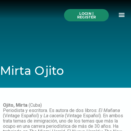
Skip
to
Me
content
LOGIN |
Search All Online
How to Use This We
Authors A-Z
Buy Ticke
REGISTER
Mirta Ojito
Ojito, Mirta
(Cuba)
Periodista y escritora. Es autora de dos libros:
El Mañana
(Vintage Español) y
La cacería
(Vintage Español). En ambos
trata temas de inmigración, uno de los temas que más la
ocupo en una carrera periodística de más de 30 años. Ha