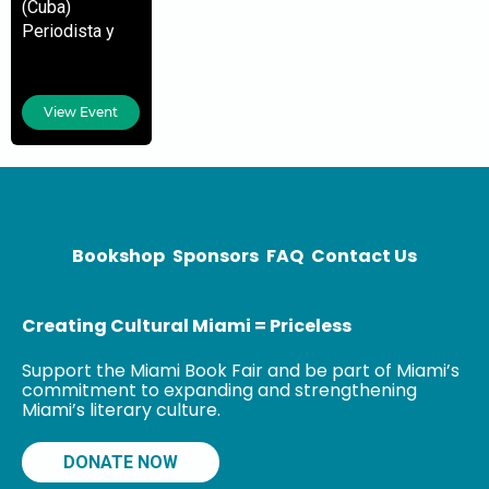
(Cuba)
Periodista y
escritora. Es
autora de dos
libros: El
View Event
Mañana
(Vintage
Español) y La
cacería
(Vintage
Español). En
Bookshop
Sponsors
FAQ
Contact Us
ambos trata
temas
Creating Cultural Miami = Priceless
Support the Miami Book Fair and be part of Miami’s
commitment to expanding and strengthening
Miami’s literary culture.
DONATE NOW