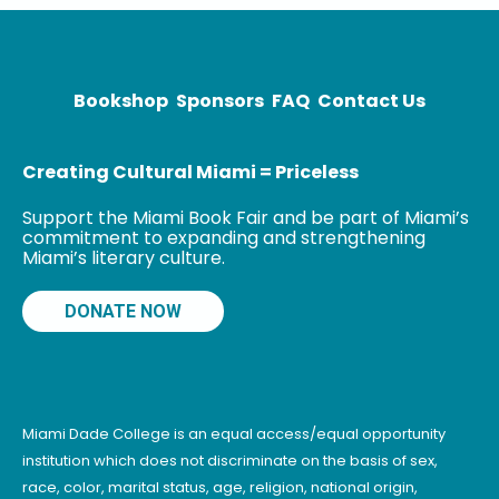
Periodismo por
la Universidad
Complutense
de Madrid.
Bookshop
Sponsors
FAQ
Contact Us
Desde 2008
trabaja en el
área
Creating Cultural Miami = Priceless
Support the Miami Book Fair and be part of Miami’s
commitment to expanding and strengthening
Miami’s literary culture.
DONATE NOW
Miami Dade College is an equal access/equal opportunity
institution which does not discriminate on the basis of sex,
race, color, marital status, age, religion, national origin,