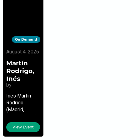
On Demand
August 4, 2026
Martín
Rodrigo,
Inés
by
Inés Martín
Rodrigo
(Madrid,
España, 1983)
Escritora y
View Event
periodista.
Licenciada en