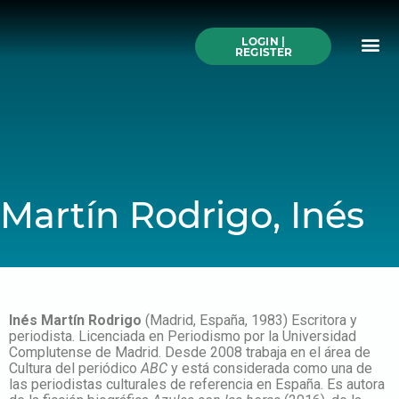
Skip
to
Me
content
LOGIN |
Search All Online
How to Use This We
Authors A-Z
Buy Ticke
REGISTER
Martín Rodrigo, Inés
Inés Martín Rodrigo
(Madrid, España, 1983) Escritora y
periodista. Licenciada en Periodismo por la Universidad
Complutense de Madrid. Desde 2008 trabaja en el área de
Cultura del periódico
ABC
y está considerada como una de
las periodistas culturales de referencia en España. Es autora