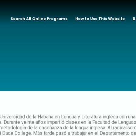
Search All Online Programs
How to Use This Website
B
Universidad de la Habana en Lengua y Literatura inglesa con una
as. Durante veinte años impartió clases en la Facultad de Lengua
etodología de la enseñanza de la lengua inglesa. Al radicarse 
i Dade College. Más tarde pasó a trabajar en el Departamento d