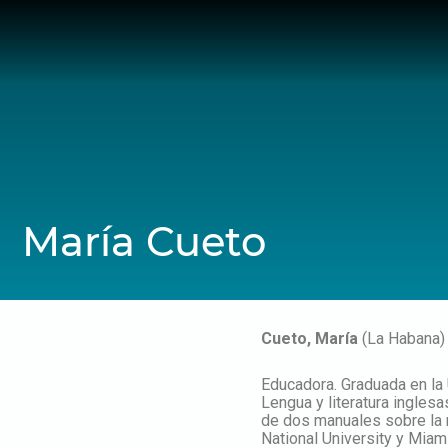
Skip
to
content
María Cueto
Cueto, María
(La Habana)
Educadora. Graduada en la 
Lengua y literatura ingles
de dos manuales sobre la m
National University y Miam