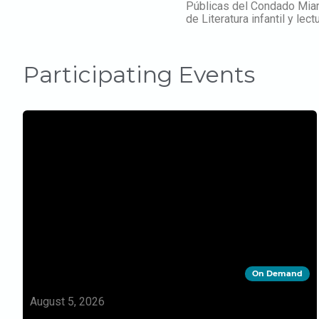
Públicas del Condado Miami
de Literatura infantil y lect
Participating Events
On Demand
August 5, 2026