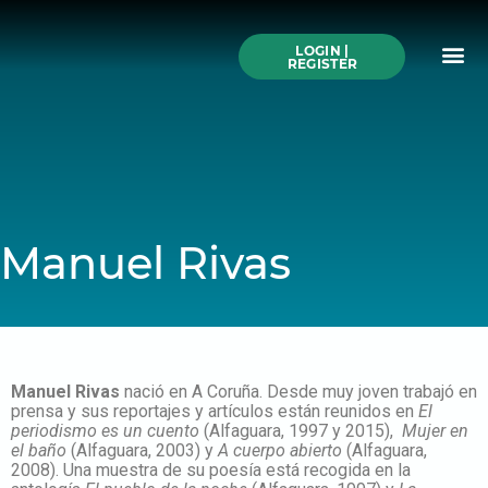
Skip
to
Me
content
LOGIN |
Search All Online
How to Use This We
Authors A-Z
Buy Ticke
REGISTER
Manuel Rivas
Manuel Rivas
nació en A Coruña. Desde muy joven trabajó en
prensa y sus reportajes y artículos están reunidos en
El
periodismo es un cuento
(Alfaguara, 1997 y 2015),
Mujer en
el baño
(Alfaguara, 2003) y
A cuerpo abierto
(Alfaguara,
2008). Una muestra de su poesía está recogida en la