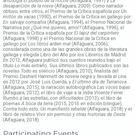
antología
El pueblo de la noche
(Alfaguara, 1997) y
La
desaparición de la nieve
(Alfaguara, 2009). Como narrador
obtuvo, entre otros, el Premio de la Crítica española por
Un
millón de vacas
(1990), el Premio de la Crítica en gallego por
En salvaje compañía
(Alfaguara, 1994), el Premio Nacional de
Narrativa por
¿Qué me quieres, amor?
(Alfaguara, 1996), el
Premio de la Crítica española por
El lápiz del carpintero
(Alfaguara, 1998) y el Premio Nacional de la Crítica en
gallego por
Los libros arden mal
(Alfaguara, 2006),
considerada como una de las grandes obras de la literatura
gallega y elegida Libro del Año por los Libreros de Madrid.
En 2012, Alfaguara publicó sus cuentos reunidos bajo el
título
Lo más extraño.
Sus últimos libros publicados son las
novelas
Todo es silencio
(Alfaguara, 2010), finalista del
Premio Dashiell Hammett de novela negra y llevada al cine
en 2012 por José Luis Cuerda, y
El último día de Terranova
(Alfaguara, 2015); la narración autobiográfica
Las voces bajas
(Alfaguara, 2012); el libro de viaje a la India
Vicente Ferrer.
Rumbo a las estrellas, con dificultades
(2013); el libro de
poemas
A boca da terra
(2015, 2016 en edición bilingüe);
Contra todo esto. Un manifiesto rebelde
(Alfaguara, 2018) y el
libro de relatos
Vivir sin permiso y otras historias de Oeste
(Alfaguara, 2018).
Participating Events