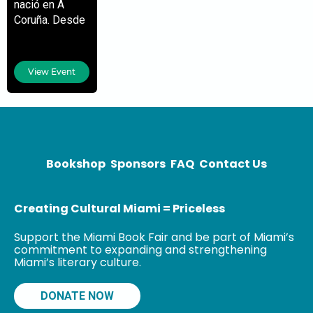
nació en A
Coruña. Desde
muy joven
trabajó en
prensa y sus
View Event
reportajes y
artículos están
reunidos en El
periodismo es
un
Bookshop
Sponsors
FAQ
Contact Us
Creating Cultural Miami = Priceless
Support the Miami Book Fair and be part of Miami’s
commitment to expanding and strengthening
Miami’s literary culture.
DONATE NOW