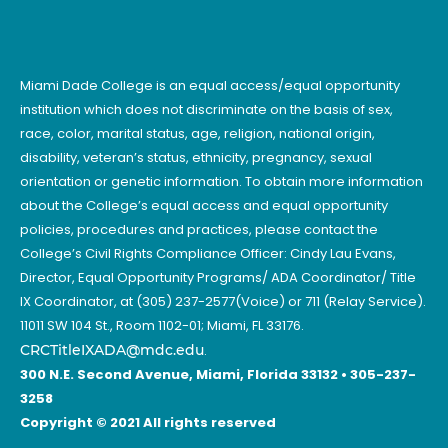
Miami Dade College is an equal access/equal opportunity
institution which does not discriminate on the basis of sex,
race, color, marital status, age, religion, national origin,
disability, veteran’s status, ethnicity, pregnancy, sexual
orientation or genetic information. To obtain more information
about the College’s equal access and equal opportunity
policies, procedures and practices, please contact the
College’s Civil Rights Compliance Officer: Cindy Lau Evans,
Director, Equal Opportunity Programs/ ADA Coordinator/ Title
IX Coordinator, at (305) 237-2577(Voice) or 711 (Relay Service).
11011 SW 104 St., Room 1102-01; Miami, FL 33176.
CRCTitleIXADA@mdc.edu
.
300 N.E. Second Avenue, Miami, Florida 33132 • 305-237-
3258
Copyright © 2021 All rights reserved