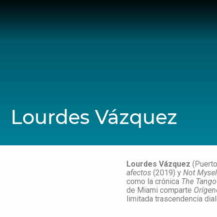
Skip
to
content
Lourdes Vázquez
Lourdes Vázquez
(Puerto
afectos
(2019) y
Not Mysel
como la crónica
The Tango
de Miami comparte
Orígene
limitada trascendencia dia