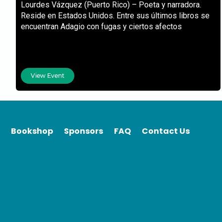
Lourdes Vázquez (Puerto Rico) – Poeta y narradora.
Reside en Estados Unidos. Entre sus últimos libros se
encuentran Adagio con fugas y ciertos afectos
View Event
Bookshop
Sponsors
FAQ
Contact Us