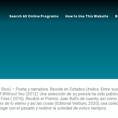
Search All Online Programs
How to Use This Website
B
 Rico) – Poeta y narradora. Reside en Estados Unidos. Entre sus
f Without You
(2012). Una selección de su poesía ha sido publica
 Files
( 2016). Recibió el Premio Juan Rulfo de cuento, así como
s de lo eterno y así las cosas
(Editorial Verbum, 2020), una col
logar con el pasado y redimir la soledad de estos tiempos.