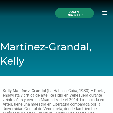
Skip
to
Me
content
LOGIN |
Search All Online
How to Use This We
Authors A-Z
Buy Ticke
REGISTER
Martínez-Grandal,
Kelly
Kelly Martínez-Grandal
(La Habana, Cuba, 1980) – Poeta,
ensayista y crítica de arte. Residió en Venezuela durante
veinte años y vive en Miami desde el 2014. Licenciada en
Artes, tiene una maestría en Literatura comparada por la
Universidad Central de Venezuela, donde también fue