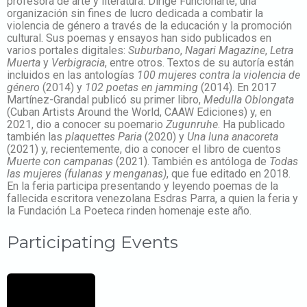
profesora de arte y literatura. Dirige Funcionarte, una
organización sin fines de lucro dedicada a combatir la
violencia de género a través de la educación y la promoción
cultural. Sus poemas y ensayos han sido publicados en
varios portales digitales:
Suburbano
,
Nagari Magazine
,
Letra
Muerta
y
Verbigracia
, entre otros. Textos de su autoría están
incluidos en las antologías
100 mujeres contra la violencia de
género
(2014) y
102 poetas en jamming
(2014). En 2017
Martínez-Grandal publicó su primer libro,
Medulla Oblongata
(Cuban Artists Around the World, CAAW Ediciones) y, en
2021, dio a conocer su poemario
Zugunruhe
. Ha publicado
también las
plaquettes
Paria
(2020) y
Una luna anacoreta
(2021) y, recientemente, dio a conocer el libro de cuentos
Muerte con campanas
(2021). También es antóloga de
Todas
las mujeres (fulanas y menganas)
, que fue editado en 2018.
En la feria participa presentando y leyendo poemas de la
fallecida escritora venezolana Esdras Parra, a quien la feria y
la Fundación La Poeteca rinden homenaje este año.
Participating Events