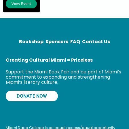
ensayista y
View Event
crítica de arte.
Residió en
Venezuela
durante veinte
años y vive en
Miami desde
Bookshop
Sponsors
FAQ
Contact Us
Creating Cultural Miami = Priceless
Support the Miami Book Fair and be part of Miami’s
commitment to expanding and strengthening
Miami’s literary culture.
DONATE NOW
Miami Dade College is an equal access/equal opportunity