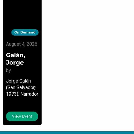
On Demand
August 4, 2026
Galán,
Jorge
by
Jorge Galán
(San Salvador,
1973). Narrador
y poeta. Ha
publicado: La
caída de
View Event
Porthos
Embilea
(Océano Gran