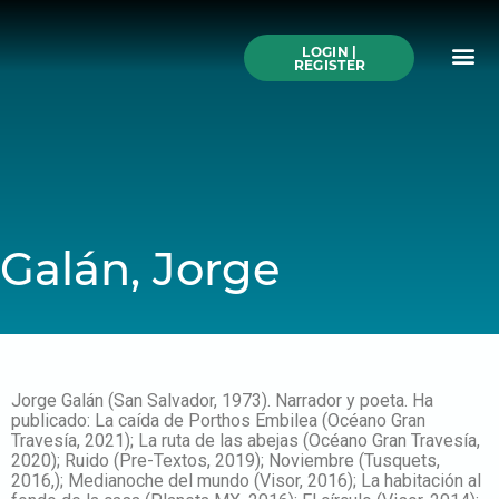
Skip
to
Me
content
LOGIN |
Search All Online
How to Use This We
Authors A-Z
Buy Ticke
REGISTER
Galán, Jorge
Jorge Galán (San Salvador, 1973). Narrador y poeta. Ha
publicado: La caída de Porthos Embilea (Océano Gran
Travesía, 2021); La ruta de las abejas (Océano Gran Travesía,
2020); Ruido (Pre-Textos, 2019); Noviembre (Tusquets,
2016,); Medianoche del mundo (Visor, 2016); La habitación al