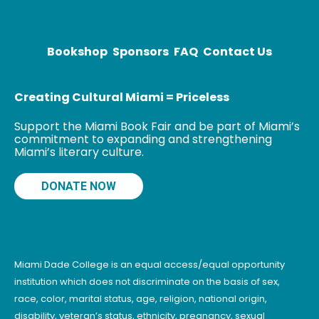
Travesía,
2021); La ruta
de las abejas
Bookshop
Sponsors
FAQ
Contact Us
Creating Cultural Miami = Priceless
Support the Miami Book Fair and be part of Miami’s
commitment to expanding and strengthening
Miami’s literary culture.
DONATE NOW
Miami Dade College is an equal access/equal opportunity
institution which does not discriminate on the basis of sex,
race, color, marital status, age, religion, national origin,
disability, veteran’s status, ethnicity, pregnancy, sexual