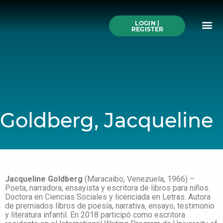
Skip
to
Me
content
LOGIN |
Search All Online
How to Use This We
Authors A-Z
Buy Ticke
REGISTER
Goldberg, Jacqueline
Jacqueline Goldberg
(Maracaibo, Venezuela, 1966) –
Poeta, narradora, ensayista y escritora de libros para niños.
Doctora en Ciencias Sociales y licenciada en Letras. Autora
de premiados libros de poesía, narrativa, ensayo, testimonio
y literatura infantil. En 2018 participó como escritora