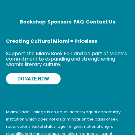
en Ciencias
Sociales y
licenciada en
Bookshop
Sponsors
FAQ
Contact Us
Letras. Autora
de
Creating Cultural Miami = Priceless
Support the Miami Book Fair and be part of Miami’s
commitment to expanding and strengthening
Miami’s literary culture.
DONATE NOW
Miami Dade College is an equal access/equal opportunity
institution which does not discriminate on the basis of sex,
race, color, marital status, age, religion, national origin,
disability, veteran’s status, ethnicity, pregnancy, sexual