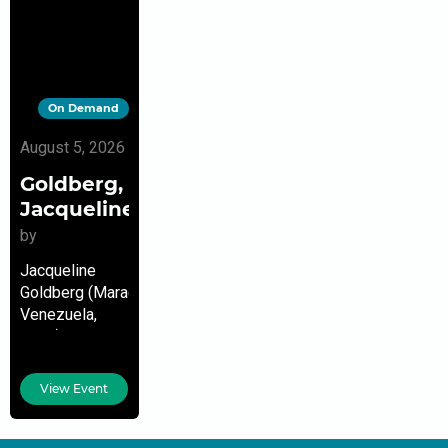
On Demand
August 5, 2026
Goldberg,
Jacqueline
by
Jacqueline
Goldberg (Maracaibo,
Venezuela,
1966) – Poeta,
narradora,
ensayista y
View Event
escritora de
libros para
niños. Doctora