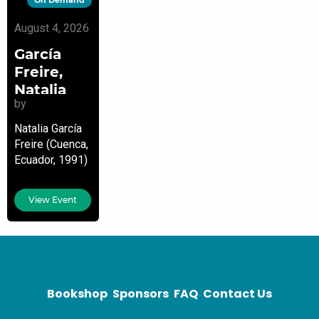
August 4, 2026
García
Freire,
Natalia
by
Natalia García
Freire (Cuenca,
Ecuador, 1991)
Periodista y
narradora. En
View Event
2016 curso el
máster de
Narrativa de la
Escuela de
Escritores de
Madrid.
Bookshop
Sponsors
FAQ
Contact Us
Actualmente