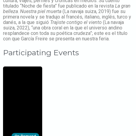
cultura, viajes, perfiles y crónicas en medios. Su cuento
titulado “Noche de fiesta” fue publicado en la revista
La gran
belleza
.
Nuestra piel muerta
(La navaja suiza, 2019) fue su
primera novela y se tradujo al francés, italiano, inglés, turco y
danés, a la que siguió
Trajiste contigo el viento
(La navaja
suiza, 2022), “una obra coral en la que el universo andino
resplandece con toda su poética crudeza”; este es el título
con que García Freire se presenta en nuestra feria.
Participating Events
On Demand