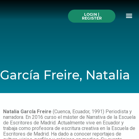
Skip
to
Me
content
LOGIN |
Search All Online
How to Use This We
Authors A-Z
Buy Ticke
REGISTER
García Freire, Natalia
Natalia García Freire
(Cuenca, Ecuador, 1991) Periodista y
narradora. En 2016 curso el máster de Narrativa de la Escuela
de Escritores de Madrid. Actualmente vive en Ecuador y
trabaja como profesora de escritura creativa en la Escuela de
Escritores de Madrid. Ha dado a conocer reportajes de