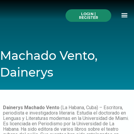
Skip
to
Me
content
LOGIN |
Search All Online
How to Use This We
Authors A-Z
Buy Ticke
REGISTER
Machado Vento,
Dainerys
Dainerys Machado Vento
(La Habana, Cuba) – Escritora,
periodista e investigadora literaria. Estudia el doctorado en
Lenguas y Literaturas modernas en la Universidad de Miami.
Es licenciada en Periodismo por la Universidad de La
Habana. Ha sido editora de varios libros sobre el teatro