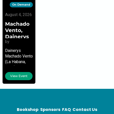
On Demand
August 4, 2026
Machado
Vento,
Dainerys
by
Dainerys
Machado Vento
(La Habana,
Cuba) –
Escritora,
View Event
periodista e
investigadora
literaria.
Estudia el
doctorado en
Lenguas y
Bookshop
Sponsors
FAQ
Contact Us
Literaturas